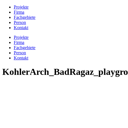
Projekte
Firma
Fachgebiete
Person
Kontakt
Projekte
Firma
Fachgebiete
Person
Kontakt
KohlerArch_BadRagaz_playgr