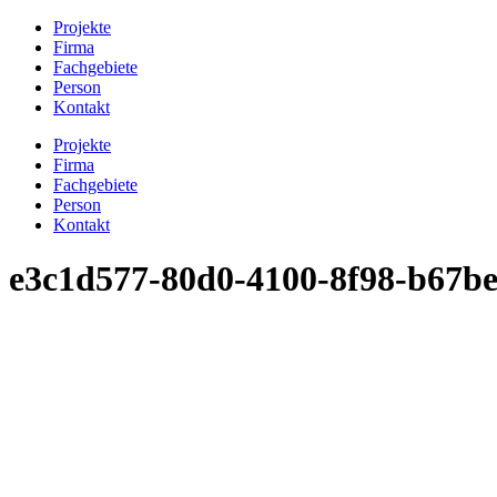
Projekte
Firma
Fachgebiete
Person
Kontakt
Projekte
Firma
Fachgebiete
Person
Kontakt
e3c1d577-80d0-4100-8f98-b67b